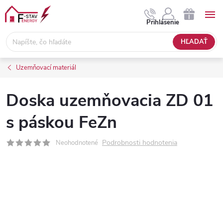
Prejsť
na
NÁKUPNÝ
Prihlásenie
obsah
KOŠÍK
HĽADAŤ
Uzemňovací materiál
Doska uzemňovacia ZD 01
s páskou FeZn
Podrobnosti hodnotenia
Neohodnotené