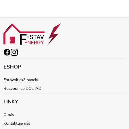
Z
á
p
ä
ESHOP
t
Fotovoltické panely
Rozvodnice DC a AC
i
LINKY
e
O nás
Kontaktuje nás