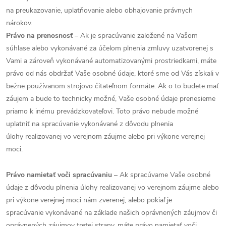
na preukazovanie, uplatňovanie alebo obhajovanie právnych
nárokov.
Právo na prenosnosť
– Ak je spracúvanie založené na Vašom
súhlase alebo vykonávané za účelom plnenia zmluvy uzatvorenej s
Vami a zároveň vykonávané automatizovanými prostriedkami, máte
právo od nás obdržať Vaše osobné údaje, ktoré sme od Vás získali v
bežne používanom strojovo čitateľnom formáte. Ak o to budete mať
záujem a bude to technicky možné, Vaše osobné údaje prenesieme
priamo k inému prevádzkovateľovi. Toto právo nebude možné
uplatniť na spracúvanie vykonávané z dôvodu plnenia
úlohy realizovanej vo verejnom záujme alebo pri výkone verejnej
moci.
Právo namietať voči spracúvaniu
– Ak spracúvame Vaše osobné
údaje z dôvodu plnenia úlohy realizovanej vo verejnom záujme alebo
pri výkone verejnej moci nám zverenej, alebo pokiaľ je
spracúvanie vykonávané na základe našich oprávnených záujmov či
oprávnených záujmov tretej strany, máte právo namietať voči