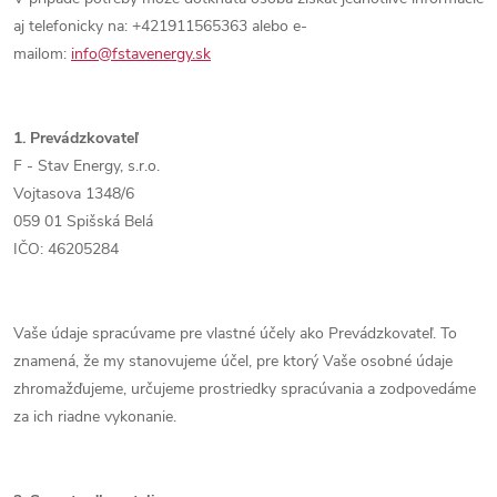
aj telefonicky na:
+421911565363
alebo e-
mailom:
info@fstavenergy.sk
1. Prevádzkovateľ
F - Stav Energy, s.r.o.
Vojtasova 1348/6
059 01 Spišská Belá
IČO: 46205284
Vaše údaje spracúvame pre vlastné účely ako Prevádzkovateľ. To
znamená, že my stanovujeme účel, pre ktorý Vaše osobné údaje
zhromažďujeme, určujeme prostriedky spracúvania a zodpovedáme
za ich riadne vykonanie.