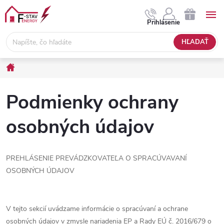
Prejsť
na
NÁKUPNÝ
Prihlásenie
obsah
KOŠÍK
HĽADAŤ
Domov
Podmienky ochrany
osobných údajov
PREHLÁSENIE PREVÁDZKOVATEĽA O SPRACÚVAVANÍ
OSOBNÝCH ÚDAJOV
V tejto sekcií uvádzame informácie o spracúvaní a ochrane
osobných údajov v zmysle nariadenia EP a Rady EÚ č. 2016/679 o