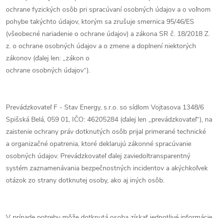
ochrane fyzických osôb pri spracúvaní osobných údajov a o voľnom
pohybe takýchto údajov, ktorým sa zrušuje smernica 95/46/ES
(všeobecné nariadenie o ochrane údajov) a zákona SR č. 18/2018 Z.
z. o ochrane osobných údajov a o zmene a doplnení niektorých
zákonov (ďalej len: „zákon o
ochrane osobných údajov“).
Prevádzkovateľ F - Stav Energy, s.r.o. so sídlom Vojtasova 1348/6
Spišská Belá, 059 01, IČO: 46205284 (ďalej len „prevádzkovateľ“), na
zaistenie ochrany práv dotknutých osôb prijal primerané technické
a organizačné opatrenia, ktoré deklarujú zákonné spracúvanie
osobných údajov. Prevádzkovateľ ďalej zaviedoltransparentný
systém zaznamenávania bezpečnostných incidentov a akýchkoľvek
otázok zo strany dotknutej osoby, ako aj iných osôb.
V prípade potreby môže dotknutá osoba získať jednotlivé informácie