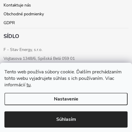
Kontaktuje nás
Obchodné podmienky
GDPR
SÍDLO
F - Stav Energy, s.r.o.
Vojtasova 1348/6, Spišská Belá 059 01
IČO: 46205284
Tento web používa súbory cookie. Ďalším prechádzaním
IČ DPH: SK2023283680
tohto webu vyjadrujete súhlas s ich používaním. Viac
informácií
tu
.
Konateľ: Ondrej Fudaly
Tel: +421 911 565 363
Nastavenie
Copyright 2026
F-STAV ENERGY
. Všetky práva vyhradené.
Súhlasím
Vytvoril Shoptet