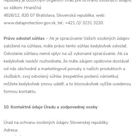
republiky je dozorným orgánom Úrad pre ochranu osobných údajov,
so sídlom: Hraničná
4826/12, 820 07 Bratislava, Slovenská republika, web:
www.dataprotection.gov.sk, tel.: +421 /2/ 3231 3220.
Právo odvolať súhlas
– Ak je spracúvanie Vašich osobných údajov
založené na súhlase, máte právo tento súhlas kedykoľvek odvolať.
Odvolanie súhlasu nemá vplyv na už vykonané spracúvanie. Ak sa
kedykoľvek neskôr rozhodnete, že máte záujem opätovne dostávať
od nás obchodné a marketingové ponuky o našich produktoch a
službách, svoj odvolaný súhlas (respektíve podanú námietku)
môžete kedykoľvek znovu udeliť, a to ktoroukoľvek vyššie uvedenou
formou kontaktu.
10. Kontaktné údaje Úradu a zodpovednej osoby
Úrad na ochranu osobných údajov Slovenskej republiky
Adresa: