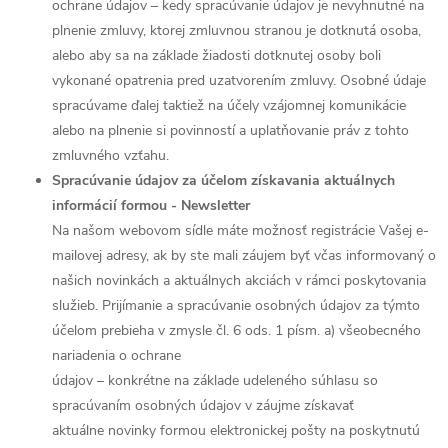
ochrane údajov – kedy spracúvanie údajov je nevyhnutné na
plnenie zmluvy, ktorej zmluvnou stranou je dotknutá osoba,
alebo aby sa na základe žiadosti dotknutej osoby boli
vykonané opatrenia pred uzatvorením zmluvy. Osobné údaje
spracúvame ďalej taktiež na účely vzájomnej komunikácie
alebo na plnenie si povinností a uplatňovanie práv z tohto
zmluvného vzťahu.
Spracúvanie údajov za účelom získavania aktuálnych
informácií formou - Newsletter
Na našom webovom sídle máte možnosť registrácie Vašej e-
mailovej adresy, ak by ste mali záujem byť včas informovaný o
našich novinkách a aktuálnych akciách v rámci poskytovania
služieb. Prijímanie a spracúvanie osobných údajov za týmto
účelom prebieha v zmysle čl. 6 ods. 1 písm. a) všeobecného
nariadenia o ochrane
údajov – konkrétne na základe udeleného súhlasu so
spracúvaním osobných údajov v záujme získavať
aktuálne novinky formou elektronickej pošty na poskytnutú