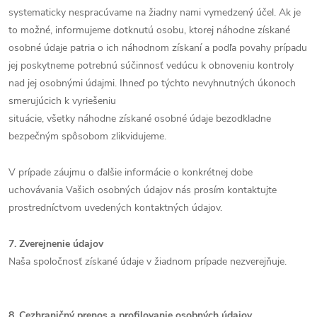
systematicky nespracúvame na žiadny nami vymedzený účel. Ak je
to možné, informujeme dotknutú osobu, ktorej náhodne získané
osobné údaje patria o ich náhodnom získaní a podľa povahy prípadu
jej poskytneme potrebnú súčinnosť vedúcu k obnoveniu kontroly
nad jej osobnými údajmi. Ihneď po týchto nevyhnutných úkonoch
smerujúcich k vyriešeniu
situácie, všetky náhodne získané osobné údaje bezodkladne
bezpečným spôsobom zlikvidujeme.
V prípade záujmu o ďalšie informácie o konkrétnej dobe
uchovávania Vašich osobných údajov nás prosím kontaktujte
prostredníctvom uvedených kontaktných údajov.
7. Zverejnenie údajov
Naša spoločnosť získané údaje v žiadnom prípade nezverejňuje.
8. Cezhraničný prenos a profilovanie osobných údajov