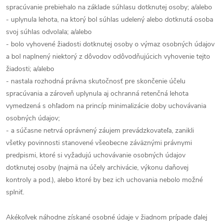
spracúvanie prebiehalo na základe súhlasu dotknutej osoby; a/alebo
- uplynula lehota, na ktorý bol súhlas udelený alebo dotknutá osoba
svoj súhlas odvolala; a/alebo
- bolo vyhovené žiadosti dotknutej osoby o výmaz osobných údajov
a bol naplnený niektorý z dôvodov odôvodňujúcich vyhovenie tejto
žiadosti; a/alebo
- nastala rozhodná právna skutočnosť pre skončenie účelu
spracúvania a zároveň uplynula aj ochranná retenčná lehota
vymedzená s ohľadom na princíp minimalizácie doby uchovávania
osobných údajov;
- a súčasne netrvá oprávnený záujem prevádzkovateľa, zanikli
všetky povinnosti stanovené všeobecne záväznými právnymi
predpismi, ktoré si vyžadujú uchovávanie osobných údajov
dotknutej osoby (najmä na účely archivácie, výkonu daňovej
kontroly a pod.), alebo ktoré by bez ich uchovania nebolo možné
splniť.
Akékoľvek náhodne získané osobné údaje v žiadnom prípade ďalej