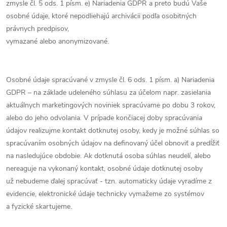
zmysle čl. 5 ods. 1 písm. e) Nariadenia GDPR a preto budú Vaše
osobné údaje, ktoré nepodliehajú archivácii podľa osobitných
právnych predpisov,
vymazané alebo anonymizované.
Osobné údaje spracúvané v zmysle čl. 6 ods. 1 písm. a) Nariadenia
GDPR – na základe udeleného súhlasu za účelom napr. zasielania
aktuálnych marketingových noviniek spracúvame po dobu 3 rokov,
alebo do jeho odvolania. V prípade končiacej doby spracúvania
údajov realizujme kontakt dotknutej osoby, kedy je možné súhlas so
spracúvaním osobných údajov na definovaný účel obnoviť a predĺžiť
na nasledujúce obdobie. Ak dotknutá osoba súhlas neudelí, alebo
nereaguje na vykonaný kontakt, osobné údaje dotknutej osoby
už nebudeme ďalej spracúvať - tzn. automaticky údaje vyradíme z
evidencie, elektronické údaje technicky vymažeme zo systémov
a fyzické skartujeme.