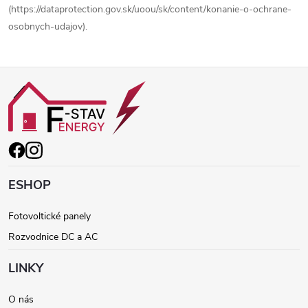
(https://dataprotection.gov.sk/uoou/sk/content/konanie-o-ochrane-
osobnych-udajov).
Z
á
p
ä
ESHOP
t
Fotovoltické panely
Rozvodnice DC a AC
i
LINKY
e
O nás