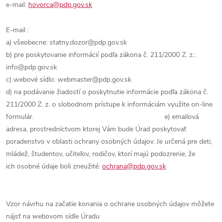
e-mail:
hovorca@pdp.gov.sk
E-mail :
a) všeobecne: statny.dozor@pdp.gov.sk
b) pre poskytovanie informácií podľa zákona č. 211/2000 Z. z.:
info@pdp.gov.sk
c) webové sídlo: webmaster@pdp.gov.sk
d) na podávanie žiadostí o poskytnutie informácie podľa zákona č.
211/2000 Z. z. o slobodnom prístupe k informáciám využite on-line
formulár. e) emailová
adresa, prostredníctvom ktorej Vám bude Úrad poskytovať
poradenstvo v oblasti ochrany osobných údajov. Je určená pre deti,
mládež, študentov, učiteľov, rodičov, ktorí majú podozrenie, že
ich osobné údaje boli zneužité:
ochrana@pdp.gov.sk
Vzor návrhu na začatie konania o ochrane osobných údajov môžete
nájsť na webovom sídle Úradu