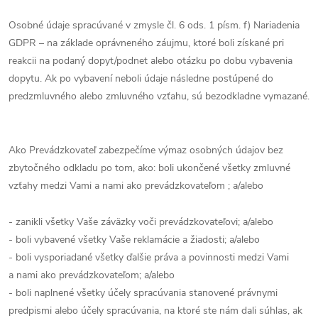
Osobné údaje spracúvané v zmysle čl. 6 ods. 1 písm. f) Nariadenia
GDPR – na základe oprávneného záujmu, ktoré boli získané pri
reakcii na podaný dopyt/podnet alebo otázku po dobu vybavenia
dopytu. Ak po vybavení neboli údaje následne postúpené do
predzmluvného alebo zmluvného vzťahu, sú bezodkladne vymazané.
Ako Prevádzkovateľ zabezpečíme výmaz osobných údajov bez
zbytočného odkladu po tom, ako: boli ukončené všetky zmluvné
vzťahy medzi Vami a nami ako prevádzkovateľom ; a/alebo
- zanikli všetky Vaše záväzky voči prevádzkovateľovi; a/alebo
- boli vybavené všetky Vaše reklamácie a žiadosti; a/alebo
- boli vysporiadané všetky ďalšie práva a povinnosti medzi Vami
a nami ako prevádzkovateľom; a/alebo
- boli naplnené všetky účely spracúvania stanovené právnymi
predpismi alebo účely spracúvania, na ktoré ste nám dali súhlas, ak