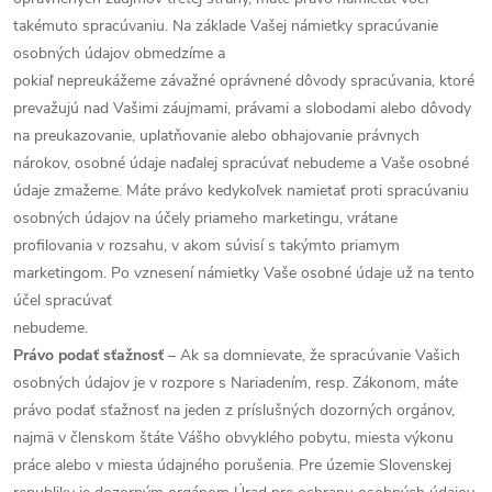
takémuto spracúvaniu. Na základe Vašej námietky spracúvanie
osobných údajov obmedzíme a
pokiaľ nepreukážeme závažné oprávnené dôvody spracúvania, ktoré
prevažujú nad Vašimi záujmami, právami a slobodami alebo dôvody
na preukazovanie, uplatňovanie alebo obhajovanie právnych
nárokov, osobné údaje naďalej spracúvať nebudeme a Vaše osobné
údaje zmažeme. Máte právo kedykoľvek namietať proti spracúvaniu
osobných údajov na účely priameho marketingu, vrátane
profilovania v rozsahu, v akom súvisí s takýmto priamym
marketingom. Po vznesení námietky Vaše osobné údaje už na tento
účel spracúvať
nebudeme.
Právo podať sťažnosť
– Ak sa domnievate, že spracúvanie Vašich
osobných údajov je v rozpore s Nariadením, resp. Zákonom, máte
právo podať sťažnosť na jeden z príslušných dozorných orgánov,
najmä v členskom štáte Vášho obvyklého pobytu, miesta výkonu
práce alebo v miesta údajného porušenia. Pre územie Slovenskej