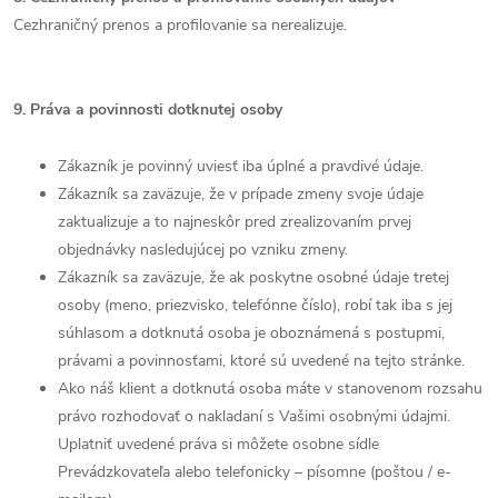
Cezhraničný prenos a profilovanie sa nerealizuje.
9. Práva a povinnosti dotknutej osoby
Zákazník je povinný uviesť iba úplné a pravdivé údaje.
Zákazník sa zaväzuje, že v prípade zmeny svoje údaje
zaktualizuje a to najneskôr pred zrealizovaním prvej
objednávky nasledujúcej po vzniku zmeny.
Zákazník sa zaväzuje, že ak poskytne osobné údaje tretej
osoby (meno, priezvisko, telefónne číslo), robí tak iba s jej
súhlasom a dotknutá osoba je oboznámená s postupmi,
právami a povinnosťami, ktoré sú uvedené na tejto stránke.
Ako náš klient a dotknutá osoba máte v stanovenom rozsahu
právo rozhodovať o nakladaní s Vašimi osobnými údajmi.
Uplatniť uvedené práva si môžete osobne sídle
Prevádzkovateľa alebo telefonicky – písomne (poštou / e-