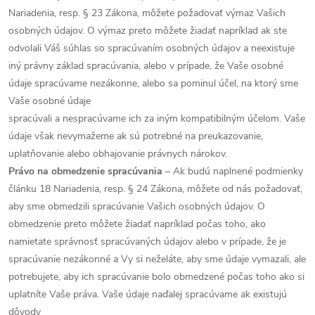
Nariadenia, resp. § 23 Zákona, môžete požadovať výmaz Vašich
osobných údajov. O výmaz preto môžete žiadať napríklad ak ste
odvolali Váš súhlas so spracúvaním osobných údajov a neexistuje
iný právny základ spracúvania, alebo v prípade, že Vaše osobné
údaje spracúvame nezákonne, alebo sa pominul účel, na ktorý sme
Vaše osobné údaje
spracúvali a nespracúvame ich za iným kompatibilným účelom. Vaše
údaje však nevymažeme ak sú potrebné na preukazovanie,
uplatňovanie alebo obhajovanie právnych nárokov.
Právo na obmedzenie spracúvania
– Ak budú naplnené podmienky
článku 18 Nariadenia, resp. § 24 Zákona, môžete od nás požadovať,
aby sme obmedzili spracúvanie Vašich osobných údajov. O
obmedzenie preto môžete žiadať napríklad počas toho, ako
namietate správnosť spracúvaných údajov alebo v prípade, že je
spracúvanie nezákonné a Vy si neželáte, aby sme údaje vymazali, ale
potrebujete, aby ich spracúvanie bolo obmedzené počas toho ako si
uplatníte Vaše práva. Vaše údaje naďalej spracúvame ak existujú
dôvody