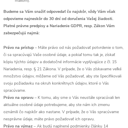
mailom).
Budeme sa Vám snažiť odpovedať čo najskôr, vždy Vám však
odpovieme najneskôr do 30 dní od doručenia Vašej žiadosti.
Platné právne predpisy a Nariadenie GDPR, resp. Zákon Vám
zabezpečujú najmä:
Právo na prístup
– Máte právo od nás požadovať potvrdenie o tom,
či sa spracúvajú Vaše osobné údaje, a pokiaľ tomu tak je, získať
kópiu týchto údajov a dodatočné informácie vyplývajúce z čl. 15
Nariadenia, resp. § 21 Zákona. V prípade, že o Vás získavame veľké
množstvo údajov, môžeme od Vás požadovať, aby ste špecifikovali
svoju požiadavku na okruh konkrétnych údajov, ktoré o Vás
spracúvame.
Právo na opravu
– K tomu, aby sme o Vás neustále spracúvali len
aktuálne osobné údaje potrebujeme, aby ste nám ich zmenu
oznámili čo najskôr ako nastane. V prípade, že o Vás spracúvame
nesprávne údaje, máte právo požadovať ich opravu.
Právo na výmaz
– Ak budú naplnené podmienky článku 14