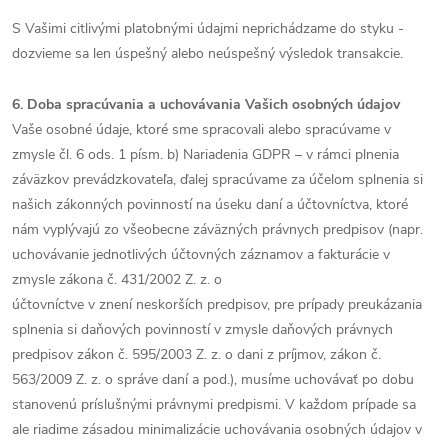
S Vašimi citlivými platobnými údajmi neprichádzame do styku -
dozvieme sa len úspešný alebo neúspešný výsledok transakcie.
6. Doba spracúvania a uchovávania Vašich osobných údajov
Vaše osobné údaje, ktoré sme spracovali alebo spracúvame v
zmysle čl. 6 ods. 1 písm. b) Nariadenia GDPR – v rámci plnenia
záväzkov prevádzkovateľa, ďalej spracúvame za účelom splnenia si
našich zákonných povinností na úseku daní a účtovníctva, ktoré
nám vyplývajú zo všeobecne záväzných právnych predpisov (napr.
uchovávanie jednotlivých účtovných záznamov a fakturácie v
zmysle zákona č. 431/2002 Z. z. o
účtovníctve v znení neskorších predpisov, pre prípady preukázania
splnenia si daňových povinností v zmysle daňových právnych
predpisov zákon č. 595/2003 Z. z. o dani z príjmov, zákon č.
563/2009 Z. z. o správe daní a pod.), musíme uchovávať po dobu
stanovenú príslušnými právnymi predpismi. V každom prípade sa
ale riadime zásadou minimalizácie uchovávania osobných údajov v