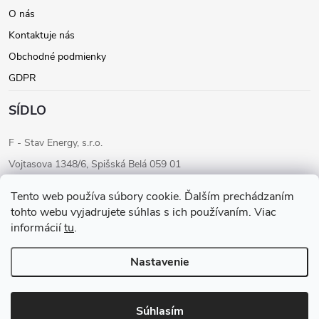
e
O nás
Kontaktuje nás
Obchodné podmienky
GDPR
SÍDLO
F - Stav Energy, s.r.o.
Vojtasova 1348/6, Spišská Belá 059 01
IČO: 46205284
Tento web používa súbory cookie. Ďalším prechádzaním
IČ DPH: SK2023283680
tohto webu vyjadrujete súhlas s ich používaním. Viac
informácií
tu
.
Konateľ: Ondrej Fudaly
Tel: +421 911 565 363
Nastavenie
Copyright 2026
F-STAV ENERGY
. Všetky práva vyhradené.
Súhlasím