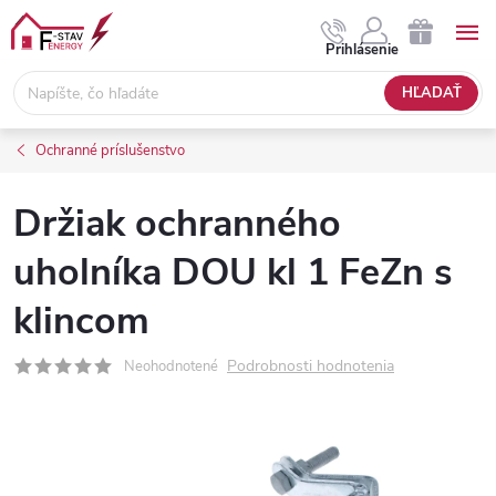
Prejsť
na
NÁKUPNÝ
Prihlásenie
obsah
KOŠÍK
HĽADAŤ
Ochranné príslušenstvo
Držiak ochranného
uholníka DOU kl 1 FeZn s
klincom
Podrobnosti hodnotenia
Neohodnotené