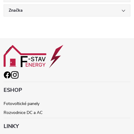
Značka
Z
á
p
ä
ESHOP
t
Fotovoltické panely
Rozvodnice DC a AC
i
LINKY