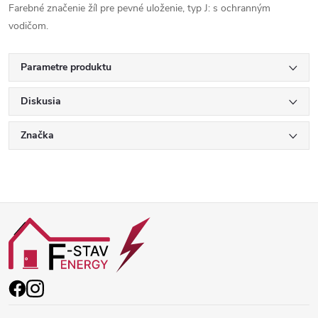
Farebné značenie žíl pre pevné uloženie, typ J: s ochranným
vodičom.
Parametre produktu
Diskusia
Značka
Z
á
p