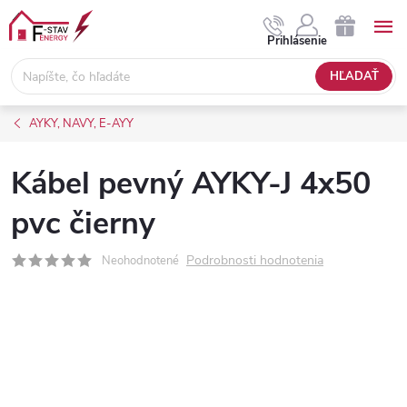
Prejsť
na
NÁKUPNÝ
Prihlásenie
obsah
KOŠÍK
HĽADAŤ
AYKY, NAVY, E-AYY
Kábel pevný AYKY-J 4x50
pvc čierny
Podrobnosti hodnotenia
Neohodnotené