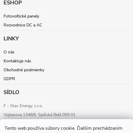
ä
ESHOP
t
Fotovoltické panely
Rozvodnice DC a AC
i
LINKY
e
O nás
Kontaktuje nás
Obchodné podmienky
GDPR
SÍDLO
F - Stav Energy, s.r.o.
Vojtasova 1348/6, Spišská Belá 059 01
IČO: 46205284
Tento web používa súbory cookie. Ďalším prechádzaním
IČ DPH: SK2023283680