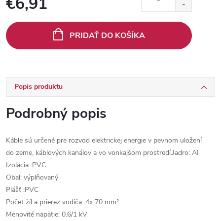
€6,91
Jednotková
cena:
PRIDAŤ DO KOŠÍKA
Popis produktu
Podrobný popis
Káble sú určené pre rozvod elektrickej energie v pevnom uložení
do zeme, káblových kanálov a vo vonkajšom prostredí.Jadro: AI
Izolácia: PVC
Obal: výplňovaný
Plášť :PVC
Počet žíl a prierez vodiča: 4x 70 mm²
Menovité napätie: 0.6/1 kV