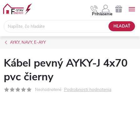
Prejsť
na
NÁKUPNÝ
Prihlásenie
obsah
KOŠÍK
HĽADAŤ
AYKY, NAVY, E-AYY
Kábel pevný AYKY-J 4x70
pvc čierny
Podrobnosti hodnotenia
Neohodnotené