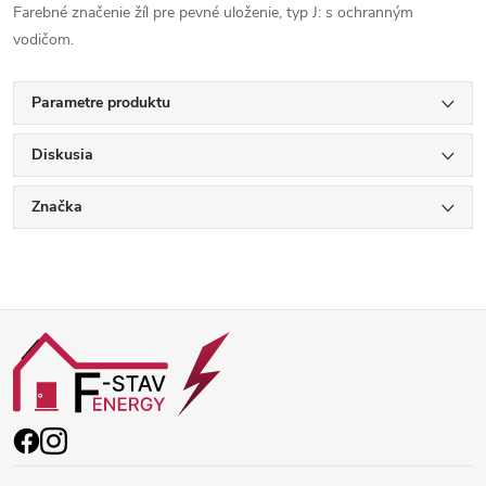
Farebné značenie žíl pre pevné uloženie, typ J: s ochranným
vodičom.
Parametre produktu
Diskusia
Značka
Z
á
p