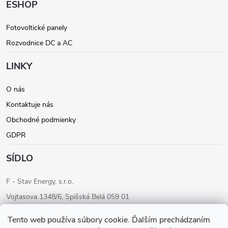
ä
ESHOP
t
Fotovoltické panely
Rozvodnice DC a AC
i
LINKY
e
O nás
Kontaktuje nás
Obchodné podmienky
GDPR
SÍDLO
F - Stav Energy, s.r.o.
Vojtasova 1348/6, Spišská Belá 059 01
IČO: 46205284
Tento web používa súbory cookie. Ďalším prechádzaním
IČ DPH: SK2023283680