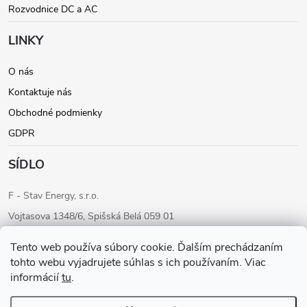
Rozvodnice DC a AC
i
LINKY
e
O nás
Kontaktuje nás
Obchodné podmienky
GDPR
SÍDLO
F - Stav Energy, s.r.o.
Vojtasova 1348/6, Spišská Belá 059 01
IČO: 46205284
Tento web používa súbory cookie. Ďalším prechádzaním
IČ DPH: SK2023283680
tohto webu vyjadrujete súhlas s ich používaním. Viac
informácií
tu
.
Konateľ: Ondrej Fudaly
Tel: +421 911 565 363