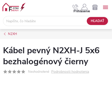
Prejsť
na
NÁKUPNÝ
Prihlásenie
obsah
KOŠÍK
HĽADAŤ
N2XH
Kábel pevný N2XH-J 5x6
bezhalogénový čierny
Podrobnosti hodnotenia
Neohodnotené