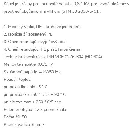
Kábel je určený pre menovité napätie 0,6/1 kV, pre pevné uloženie v
prostredí obyčajnom a vlhkom (STN 33 2000-5-51).
1. Medený vodič, RE - kruhové jeden drôt
2. Izolácia žíl zosietený PE
3. Oheň retardujúci výplňový obal
4. Oheň retardujúci PE plášť, farba čierna
Technická špecifikácia: DIN VDE 0276-604 (HD 604)
Menovité napätie: 0,6/1 kV
Skúšobné napätie: 4 kV/50 Hz
Rozsah teplôt:
pri pokládke: min -5 ° C
pri prevádzke: -50 ° C až + 90 ° C
pri skrate: max + 250 ° C/5 sec
Polomer ohybu: 12 x priem. kábla
Počet žíl: 50
Prierez vodiča: 6 mm²