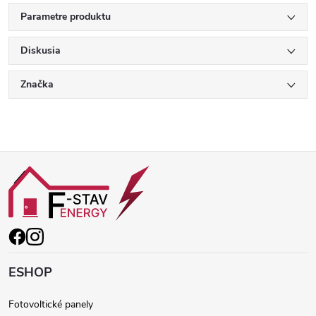
Parametre produktu
Diskusia
Značka
Z
á
p
ä
ESHOP
t
Fotovoltické panely