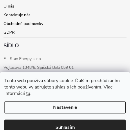
e
O nás
Kontaktuje nás
Obchodné podmienky
GDPR
SÍDLO
F - Stav Energy, s.r.o.
Vojtasova 1348/6, Spišská Belá 059 01
IČO: 46205284
Tento web používa súbory cookie. Ďalším prechádzaním
IČ DPH: SK2023283680
tohto webu vyjadrujete súhlas s ich používaním. Viac
informácií
tu
.
Konateľ: Ondrej Fudaly
Tel: +421 911 565 363
Nastavenie
Copyright 2026
F-STAV ENERGY
. Všetky práva vyhradené.
Súhlasím