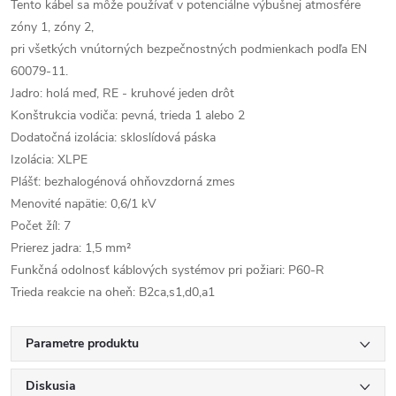
Tento kábel sa môže používať v potenciálne výbušnej atmosfére
zóny 1, zóny 2,
pri všetkých vnútorných bezpečnostných podmienkach podľa EN
60079-11.
Jadro: holá meď, RE - kruhové jeden drôt
Konštrukcia vodiča: pevná, trieda 1 alebo 2
Dodatočná izolácia: skloslídová páska
Izolácia: XLPE
Plášť: bezhalogénová ohňovzdorná zmes
Menovité napätie: 0,6/1 kV
Počet žíl: 7
Prierez jadra: 1,5 mm²
Funkčná odolnosť káblových systémov pri požiari: P60-R
Trieda reakcie na oheň: B2ca,s1,d0,a1
Parametre produktu
Diskusia