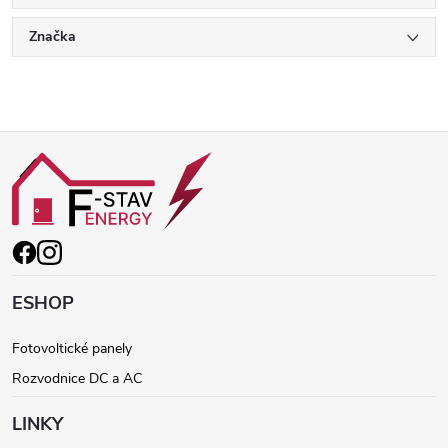
Značka
Z
á
p
ä
ESHOP
t
Fotovoltické panely
Rozvodnice DC a AC
i
LINKY