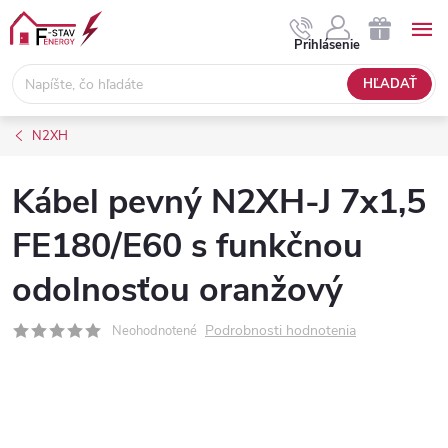
Prejsť
na
NÁKUPNÝ
Prihlásenie
obsah
KOŠÍK
HĽADAŤ
N2XH
Kábel pevný N2XH-J 7x1,5
FE180/E60 s funkčnou
odolnosťou oranžový
Podrobnosti hodnotenia
Neohodnotené