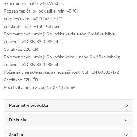
Skúšobné napätie: 2,5 kV/50 Hz
Rozsah teplôt: pri pokládke: min. –5 °C;
pri prevádzke: –40 °C až +70 °C
pri skrate: max. +160 °C/5 sec
Polomer ohybu (min.): 6 x výška kábla alebo 6 x šířka kábla
Značenie žíl:ČSN 33 0166 ed. 2
Certifikát: EZÚ ČR
Polomer ohybu (min.): 6 x výška kabelu nebo 6 x šířka kabelu;
Značenie žíl:ČSN 33 0166 ed. 2;
Požiarná charakteristika: samozhášivost: ČSN EN 60332-1-2
Certifikát: EZÚ ČR
Počet žíl a prierez vodiča: 3x 1,5 mm²
Parametre produktu
Diskusia
Značka