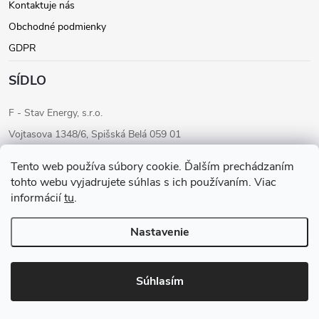
Kontaktuje nás
Obchodné podmienky
GDPR
SÍDLO
F - Stav Energy, s.r.o.
Vojtasova 1348/6, Spišská Belá 059 01
IČO: 46205284
Tento web používa súbory cookie. Ďalším prechádzaním
IČ DPH: SK2023283680
tohto webu vyjadrujete súhlas s ich používaním. Viac
informácií
tu
.
Konateľ: Ondrej Fudaly
Tel: +421 911 565 363
Nastavenie
Copyright 2026
F-STAV ENERGY
. Všetky práva vyhradené.
Súhlasím
Vytvoril Shoptet