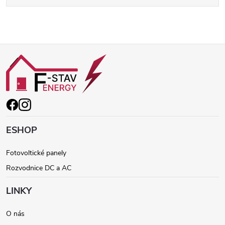
Z
á
p
ä
ESHOP
t
Fotovoltické panely
Rozvodnice DC a AC
i
LINKY
e
O nás