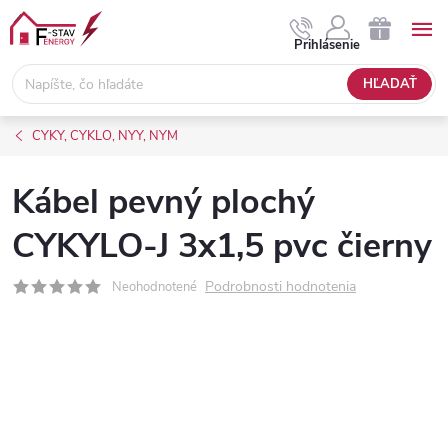
Prejsť
na
NÁKUPNÝ
Prihlásenie
obsah
KOŠÍK
HĽADAŤ
CYKY, CYKLO, NYY, NYM
Kábel pevný plochý
CYKYLO-J 3x1,5 pvc čierny
Podrobnosti hodnotenia
Neohodnotené