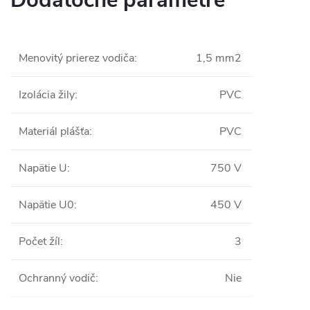
Dodatočné parametre
Menovitý prierez vodiča
:
1,5 mm2
Izolácia žily
:
PVC
Materiál plášťa
:
PVC
Napätie U
:
750 V
Napätie U0
:
450 V
Počet žíl
:
3
Ochranný vodič
:
Nie