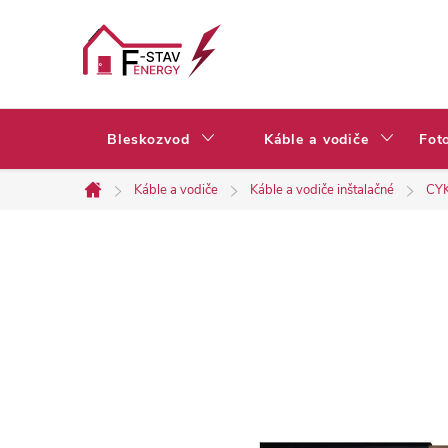
Prejsť
na
obsah
Bleskozvod
Káble a vodiče
Fot
Káble a vodiče
Káble a vodiče inštalačné
CYK
Domov