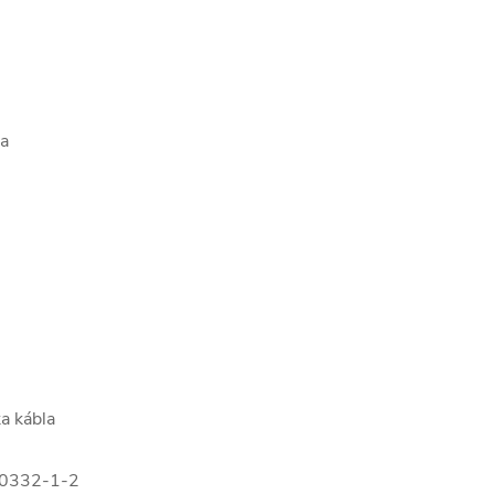
ba
ka kábla
 60332-1-2