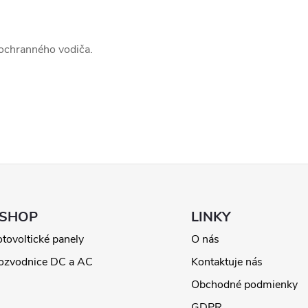
 ochranného vodiča.
ESHOP
LINKY
otovoltické panely
O nás
ozvodnice DC a AC
Kontaktuje nás
Obchodné podmienky
GDPR