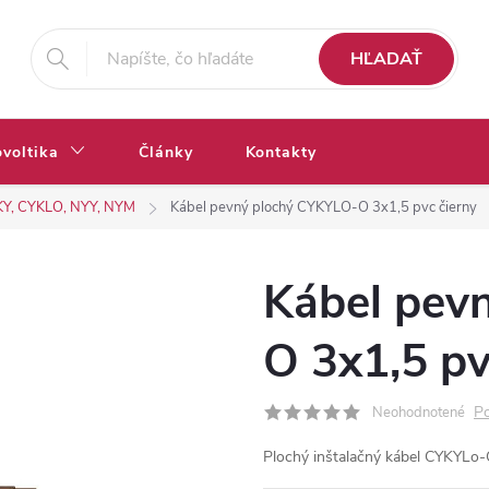
HĽADAŤ
ovoltika
Články
Kontakty
Y, CYKLO, NYY, NYM
Kábel pevný plochý CYKYLO-O 3x1,5 pvc čierny
Kábel pev
O 3x1,5 pv
Po
Neohodnotené
Plochý inštalačný kábel CYKYLo