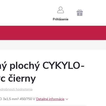
NÁKUPNÝ
Prihlásenie
KOŠÍK
ný plochý CYKYLO-
c čierny
drobnosti hodnotenia
-O 3x1,5 mm² 450/750 V
Detailné informácie