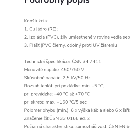
Podrobný popis
Konštukcia:
1. Cu jádro (RE);
2. Izolácia (PVC), žily umiestnené v rovine vedľa se
3. Plášť (PVC čierny, odolný proti UV žiareniu
Technická špecifikácia: ČSN 34 7411
Menovité napätie: 450/750 V
Skúšobné napätie: 2,5 kV/50 Hz
Rozsah teplôt: pri pokládke: min. –5 °C;
pri prevádzke: –40 °C až +70 °C
pri skrate: max. +160 °C/5 sec
Polomer ohybu (min.): 6 x výška kábla alebo 6 x šíř
Značenie žíl:ČSN 33 0166 ed. 2
Požiarná charakteristika: samozhášivost: ČSN EN