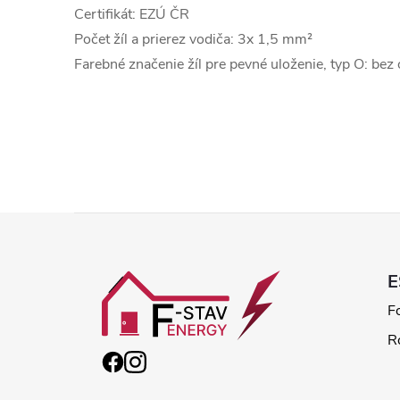
Certifikát: EZÚ ČR
Počet žíl a prierez vodiča: 3x 1,5 mm²
Farebné značenie žíl pre pevné uloženie, typ O: bez
Z
á
p
F
R
ä