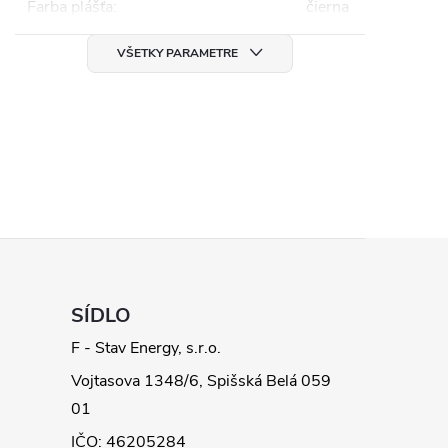
Farba plášťa
:
čierna
VŠETKY PARAMETRE
SÍDLO
F - Stav Energy, s.r.o.
Vojtasova 1348/6, Spišská Belá 059
01
IČO: 46205284