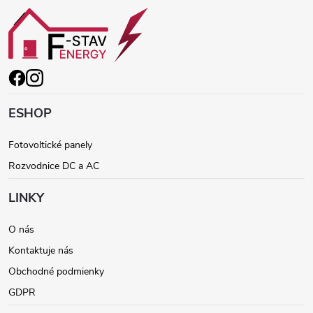
Z
á
p
ä
ESHOP
t
Fotovoltické panely
Rozvodnice DC a AC
i
LINKY
e
O nás
Kontaktuje nás
Obchodné podmienky
GDPR