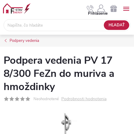
Prejsť
na
NÁKUPNÝ
Prihlásenie
obsah
KOŠÍK
HĽADAŤ
Podpery vedenia
Podpera vedenia PV 17
8/300 FeZn do muriva a
hmoždinky
Podrobnosti hodnotenia
Neohodnotené