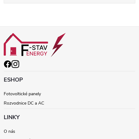
Z
á
p
ä
ESHOP
t
Fotovoltické panely
Rozvodnice DC a AC
i
LINKY
e
O nás