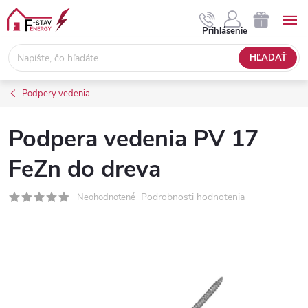
Prejsť
na
NÁKUPNÝ
Prihlásenie
obsah
KOŠÍK
HĽADAŤ
Podpery vedenia
Podpera vedenia PV 17
FeZn do dreva
Podrobnosti hodnotenia
Neohodnotené