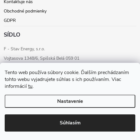
Kontaktuje nás
Obchodné podmienky
GDPR
SÍDLO
F - Stav Energy, s.r.o.
Vojtasova 1348/6, Spišská Belá 059 01
IČO: 46205284
Tento web používa súbory cookie. Ďalším prechádzaním
IČ DPH: SK2023283680
tohto webu vyjadrujete súhlas s ich používaním. Viac
informácií
tu
.
Konateľ: Ondrej Fudaly
Tel: +421 911 565 363
Nastavenie
Copyright 2026
F-STAV ENERGY
. Všetky práva vyhradené.
Súhlasím
Vytvoril Shoptet