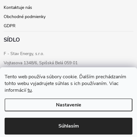
Kontaktuje nás
Obchodné podmienky
GDPR
SÍDLO
F - Stav Energy, s.r.o.
Vojtasova 1348/6, Spišská Belá 059 01
IČO: 46205284
Tento web používa súbory cookie. Ďalším prechádzaním
IČ DPH: SK2023283680
tohto webu vyjadrujete súhlas s ich používaním. Viac
informácií
tu
.
Konateľ: Ondrej Fudaly
Tel: +421 911 565 363
Nastavenie
Copyright 2026
F-STAV ENERGY
. Všetky práva vyhradené.
Súhlasím
Vytvoril Shoptet