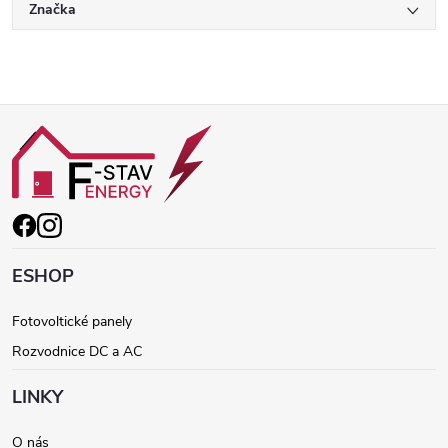
Značka
Z
á
p
ä
ESHOP
t
Fotovoltické panely
Rozvodnice DC a AC
i
LINKY
e
O nás