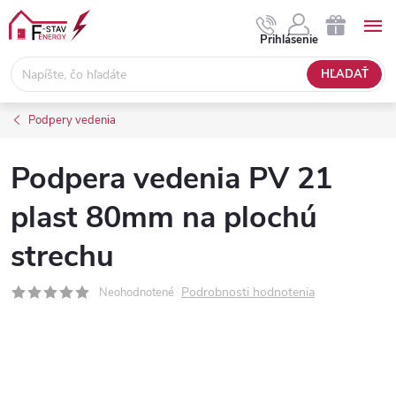
Prejsť
na
NÁKUPNÝ
Prihlásenie
obsah
KOŠÍK
HĽADAŤ
Podpery vedenia
Podpera vedenia PV 21
plast 80mm na plochú
strechu
Podrobnosti hodnotenia
Neohodnotené