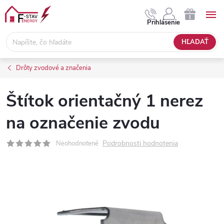
Prejsť
na
NÁKUPNÝ
Prihlásenie
obsah
KOŠÍK
HĽADAŤ
Drôty zvodové a značenia
Štítok orientačný 1 nerez
na označenie zvodu
Podrobnosti hodnotenia
Neohodnotené