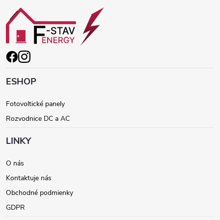
Z
á
p
ä
ESHOP
t
Fotovoltické panely
Rozvodnice DC a AC
i
LINKY
e
O nás
Kontaktuje nás
Obchodné podmienky
GDPR