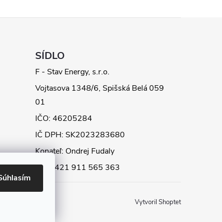
SÍDLO
F - Stav Energy, s.r.o.
Vojtasova 1348/6, Spišská Belá 059
01
IČO: 46205284
IČ DPH: SK2023283680
Konateľ: Ondrej Fudaly
Tel: +421 911 565 363
Súhlasím
Vytvoril Shoptet