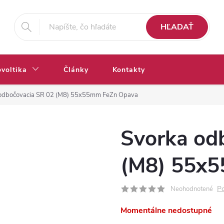
HĽADAŤ
ovoltika
Články
Kontakty
odbočovacia SR 02 (M8) 55x55mm FeZn Opava
Svorka od
(M8) 55x
Po
Neohodnotené
Momentálne nedostupné