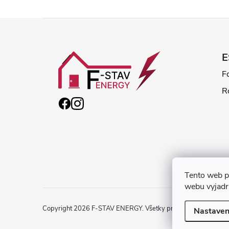
Z
á
p
F
R
ä
t
i
Tento web p
e
webu vyjadru
Copyright 2026
F-STAV ENERGY
. Všetky práva vyhradené.
Nastaven