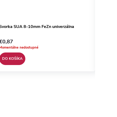
Svorka SUA 8-10mm FeZn univerzálna
Svorka
€0,87
€2,39
Momentálne nedostupné
Momentál
DO KOŠÍKA
DO KO