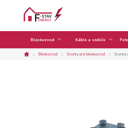
Prejsť
na
obsah
Bleskozvod
Káble a vodiče
Fot
Bleskozvod
Svorky pre bleskozvod
Svorka 
Domov