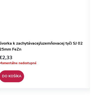
Svorka k zachytávacej/uzemňovacej tyči SJ 02
Svorka
25mm FeZn
univerz
€2,33
€0,98
Momentálne nedostupné
Momentál
DO KOŠÍKA
DO KO