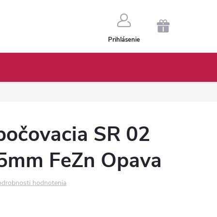
NÁKUPNÝ
Prihlásenie
KOŠÍK
bočovacia SR 02
55mm FeZn Opava
drobnosti hodnotenia