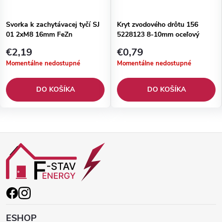
Svorka k zachytávacej tyčí SJ
Kryt zvodového drôtu 156
01 2xM8 16mm FeZn
5228123 8-10mm oceľový
€2,19
€0,79
Momentálne nedostupné
Momentálne nedostupné
DO KOŠÍKA
DO KOŠÍKA
Z
á
p
ä
ESHOP