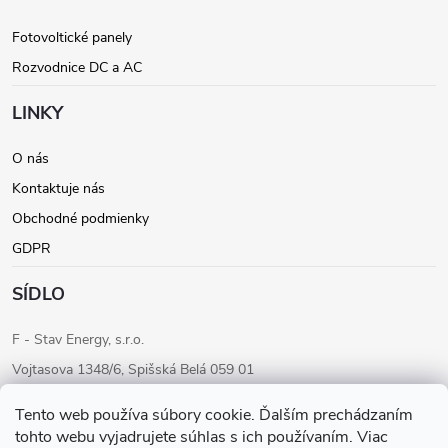
t
Fotovoltické panely
Rozvodnice DC a AC
i
LINKY
e
O nás
Kontaktuje nás
Obchodné podmienky
GDPR
SÍDLO
F - Stav Energy, s.r.o.
Vojtasova 1348/6, Spišská Belá 059 01
IČO: 46205284
Tento web používa súbory cookie. Ďalším prechádzaním
IČ DPH: SK2023283680
tohto webu vyjadrujete súhlas s ich používaním. Viac