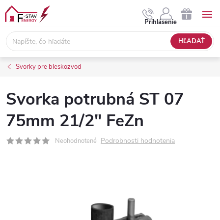
Prejsť
na
NÁKUPNÝ
Prihlásenie
obsah
KOŠÍK
HĽADAŤ
Svorky pre bleskozvod
Svorka potrubná ST 07
75mm 21/2" FeZn
Podrobnosti hodnotenia
Neohodnotené