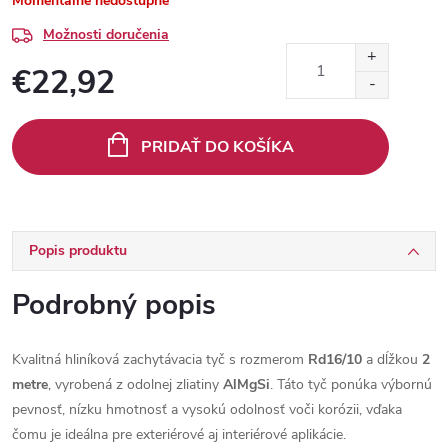
Momentálne nedostupné
Možnosti doručenia
€22,92
Jednotková
cena:
PRIDAŤ DO KOŠÍKA
Popis produktu
Podrobný popis
Kvalitná hliníková zachytávacia tyč s rozmerom
Rd16/10
a dĺžkou
2
metre
, vyrobená z odolnej zliatiny
AlMgSi
. Táto tyč ponúka výbornú
pevnosť, nízku hmotnosť a vysokú odolnosť voči korózii, vďaka
čomu je ideálna pre exteriérové aj interiérové aplikácie.