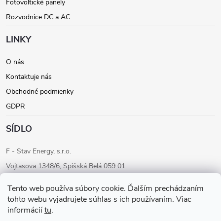
t
Fotovoltické panely
Rozvodnice DC a AC
i
LINKY
e
O nás
Kontaktuje nás
Obchodné podmienky
GDPR
SÍDLO
F - Stav Energy, s.r.o.
Vojtasova 1348/6, Spišská Belá 059 01
IČO: 46205284
Tento web používa súbory cookie. Ďalším prechádzaním
IČ DPH: SK2023283680
tohto webu vyjadrujete súhlas s ich používaním. Viac
informácií
tu
.
Konateľ: Ondrej Fudaly