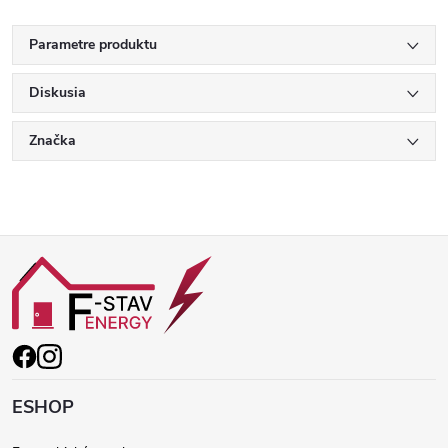
Parametre produktu
Diskusia
Značka
Z
á
p
ä
ESHOP