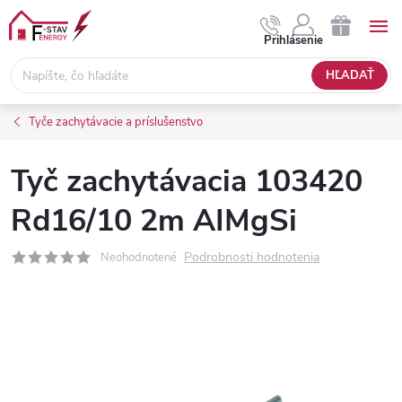
Prejsť
na
NÁKUPNÝ
Prihlásenie
obsah
KOŠÍK
HĽADAŤ
Tyče zachytávacie a príslušenstvo
Tyč zachytávacia 103420
Rd16/10 2m AIMgSi
Podrobnosti hodnotenia
Neohodnotené