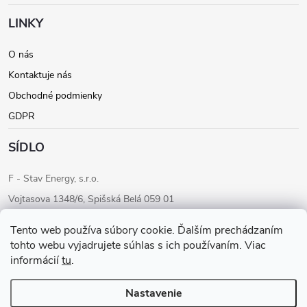
i
LINKY
e
O nás
Kontaktuje nás
Obchodné podmienky
GDPR
SÍDLO
F - Stav Energy, s.r.o.
Vojtasova 1348/6, Spišská Belá 059 01
IČO: 46205284
Tento web používa súbory cookie. Ďalším prechádzaním
IČ DPH: SK2023283680
tohto webu vyjadrujete súhlas s ich používaním. Viac
informácií
tu
.
Konateľ: Ondrej Fudaly
Tel: +421 911 565 363
Nastavenie