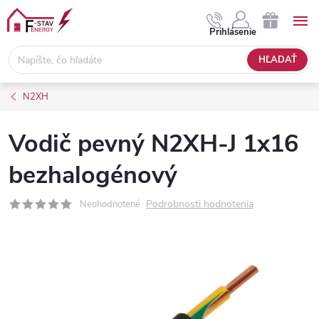
Prejsť
na
NÁKUPNÝ
Prihlásenie
obsah
KOŠÍK
HĽADAŤ
N2XH
Vodič pevný N2XH-J 1x16
bezhalogénový
Podrobnosti hodnotenia
Neohodnotené