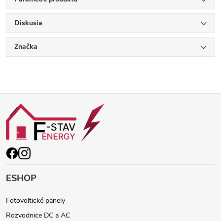
Diskusia
Značka
Z
á
p
ä
ESHOP
t
Fotovoltické panely
Rozvodnice DC a AC