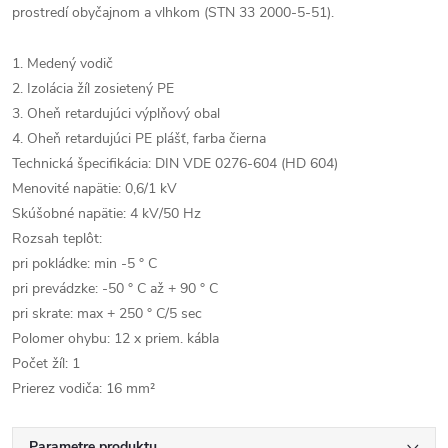
prostredí obyčajnom a vlhkom (STN 33 2000-5-51).
1. Medený vodič
2. Izolácia žíl zosietený PE
3. Oheň retardujúci výplňový obal
4. Oheň retardujúci PE plášť, farba čierna
Technická špecifikácia: DIN VDE 0276-604 (HD 604)
Menovité napätie: 0,6/1 kV
Skúšobné napätie: 4 kV/50 Hz
Rozsah teplôt:
pri pokládke: min -5 ° C
pri prevádzke: -50 ° C až + 90 ° C
pri skrate: max + 250 ° C/5 sec
Polomer ohybu: 12 x priem. kábla
Počet žíl: 1
Prierez vodiča: 16 mm²
Parametre produktu