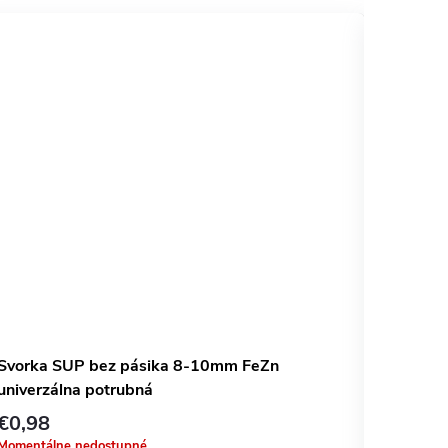
Svorka SUP bez pásika 8-10mm FeZn
Svorka
univerzálna potrubná
€0,98
€2,72
Momentálne nedostupné
Momentál