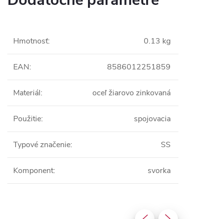
Dodatočné parametre
Hmotnosť
:
0.13 kg
EAN
:
8586012251859
Materiál
:
oceľ žiarovo zinkovaná
Použitie
:
spojovacia
Typové značenie
:
SS
Komponent
:
svorka