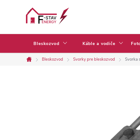
Prejsť
na
obsah
Bleskozvod
Káble a vodiče
Fot
Bleskozvod
Svorky pre bleskozvod
Svorka 
Domov