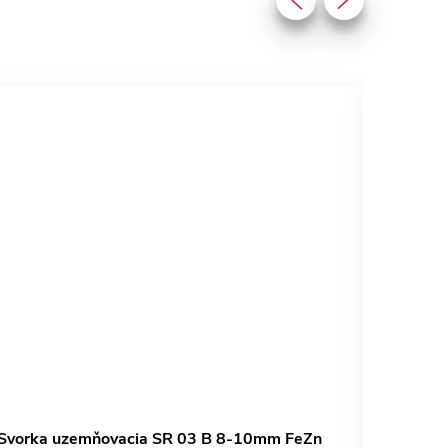
Svorka uzemňovacia SR 03 B 8-10mm FeZn
Objímk