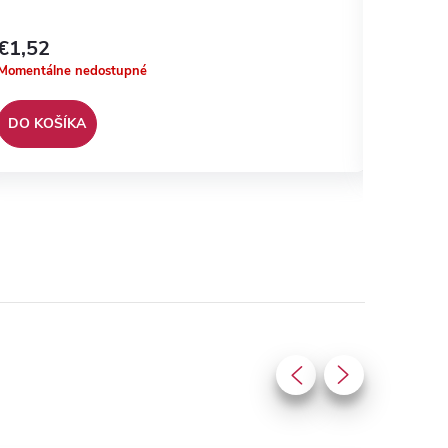
22mm m
€1,52
€4,15
Momentálne nedostupné
Momentál
DO KOŠÍKA
DO KO