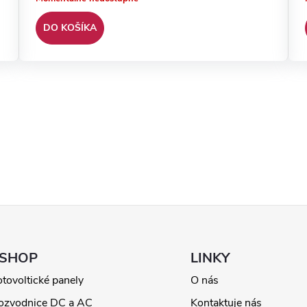
DO KOŠÍKA
ESHOP
LINKY
otovoltické panely
O nás
ozvodnice DC a AC
Kontaktuje nás