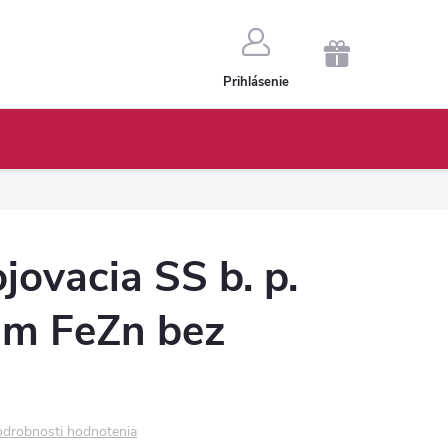
NÁKUPNÝ
Prihlásenie
KOŠÍK
jovacia SS b. p.
m FeZn bez
drobnosti hodnotenia