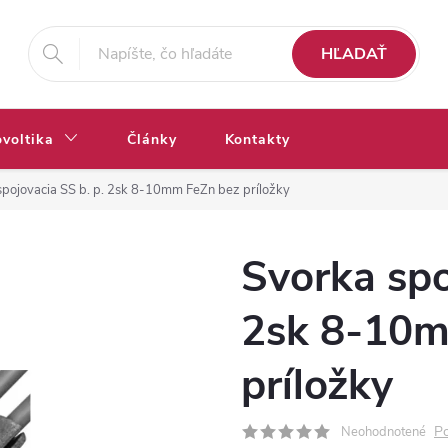
HĽADAŤ
ovoltika
Články
Kontakty
spojovacia SS b. p. 2sk 8-10mm FeZn bez príložky
Svorka spo
2sk 8-10m
príložky
Po
Neohodnotené